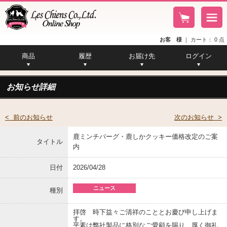
お客 様
｜
カート：
0
点
商品
履歴
お届け先
ログイン
カタログ一覧
商品メモ一覧
注文履歴一覧
お届け先一覧
商品一覧
お知らせ詳細
< 前のお知らせ
次のお知らせ >
鹿ミンチバーグ・鹿しかクッキー価格改定のご案
タイトル
内
日付
2026/04/28
ニュース
種別
拝啓 時下益々ご清祥のこととお慶び申し上げま
す。
平素は弊社製品に格別なご愛顧を賜り、厚く御礼