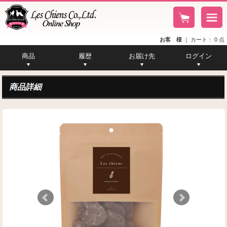
お客 様
｜
カート：
0
点
商品
履歴
お届け先
ログイン
カタログ一覧
商品メモ一覧
注文履歴一覧
お届け先一覧
商品一覧
商品詳細