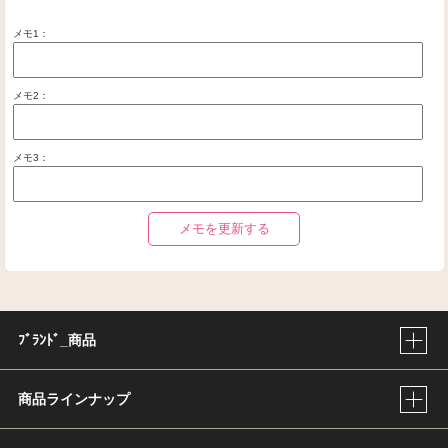
メモ1：
メモ2：
メモ3：
メモを更新する
ﾌﾞﾗﾝﾄﾞ_商品
商品ラインナップ