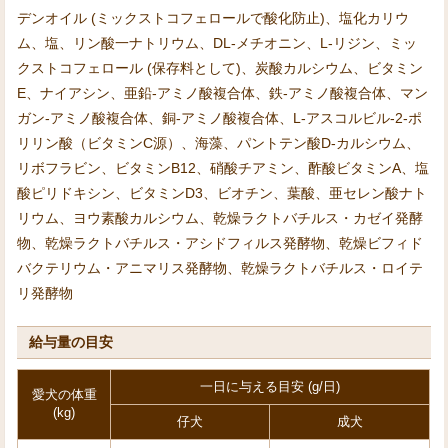
デンオイル (ミックストコフェロールで酸化防止)、塩化カリウ
ム、塩、リン酸一ナトリウム、DL-メチオニン、L-リジン、ミッ
クストコフェロール (保存料として)、炭酸カルシウム、ビタミン
E、ナイアシン、亜鉛-アミノ酸複合体、鉄-アミノ酸複合体、マン
ガン-アミノ酸複合体、銅-アミノ酸複合体、L-アスコルビル-2-ポ
リリン酸（ビタミンC源）、海藻、パントテン酸D-カルシウム、
リボフラビン、ビタミンB12、硝酸チアミン、酢酸ビタミンA、塩
酸ピリドキシン、ビタミンD3、ビオチン、葉酸、亜セレン酸ナト
リウム、ヨウ素酸カルシウム、乾燥ラクトバチルス・カゼイ発酵
物、乾燥ラクトバチルス・アシドフィルス発酵物、乾燥ビフィド
バクテリウム・アニマリス発酵物、乾燥ラクトバチルス・ロイテ
リ発酵物
給与量の目安
一日に与える目安 (g/日)
愛犬の体重
(kg)
仔犬
成犬