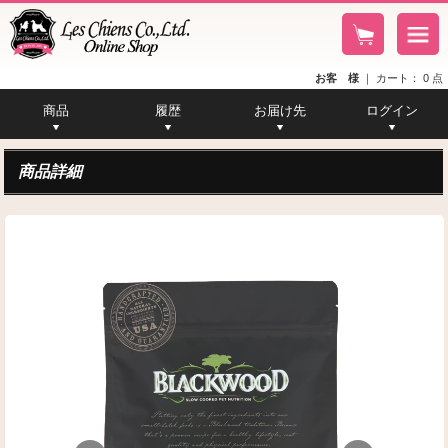
お客 様
｜
カート：
0
点
商品
履歴
お届け先
ログイン
カタログ一覧
商品メモ一覧
注文履歴一覧
お届け先一覧
商品一覧
商品詳細