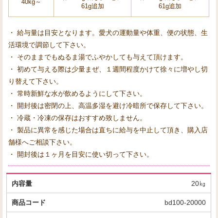
40kg～
61g追加
61g追加
・ 給与量は目安となります。愛犬の運動量や体重、便の状態、生
活環境で調節して下さい。
・ そのままでもぬるま湯でふやかしても与えて頂けます。
・ 初めて与える際は少量まぜ、１週間程度かけて徐々に増やし切
り替えて下さい。
・ 常時新鮮な水が飲めるようにして下さい。
・ 開封後は密閉の上、高温多湿を避け冷暗所で保存して下さい。
・ 冷蔵・冷凍の保存はおすすめ致しません。
・ 製品に異常を感じた場合は直ちに給与を中止して頂き、購入店
舗様へご相談下さい。
・ 開封後は１ヶ月を目安に使い切って下さい。
20㎏
bd100-20000