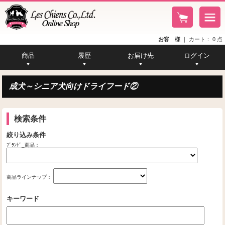
お客 様
｜
カート：
0
点
商品
履歴
お届け先
ログイン
カタログ一覧
商品メモ一覧
注文履歴一覧
お届け先一覧
商品一覧
成犬～シニア犬向けドライフード②
検索条件
絞り込み条件
ﾌﾞﾗﾝﾄﾞ_商品：
商品ラインナップ：
キーワード