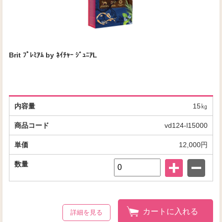
Brit ﾌﾟﾚﾐｱﾑ by ﾈｲﾁｬｰ ｼﾞｭﾆｱL
15㎏
vd124-l15000
12,000円
カートに入れる
詳細を見る