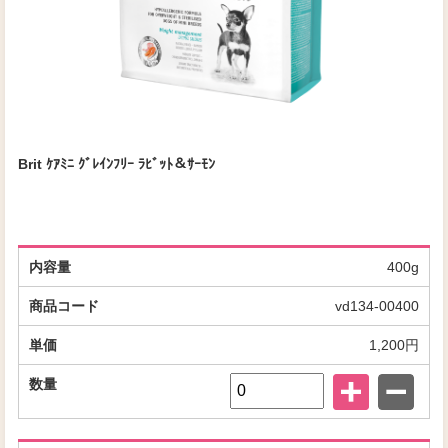
Brit ｹｱﾐﾆ ｸﾞﾚｲﾝﾌﾘｰ ﾗﾋﾞｯﾄ＆ｻｰﾓﾝ
400g
vd134-00400
1,200円