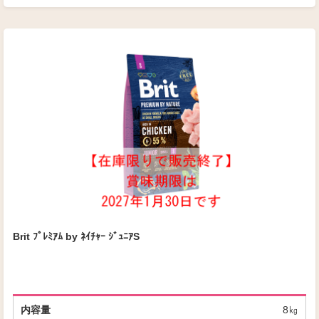
Brit ﾌﾟﾚﾐｱﾑ by ﾈｲﾁｬｰ ｼﾞｭﾆｱS
8㎏